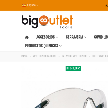
Español
ACCESORIOS
CERRAJERIA
COVID-19
PRODUCTOS QUIMICOS
Inicio
>
PROTECCION LABORAL
>
GAFAS DE PROTECCION
>
BOLLE VIPCI G
DTO
-8,00 €