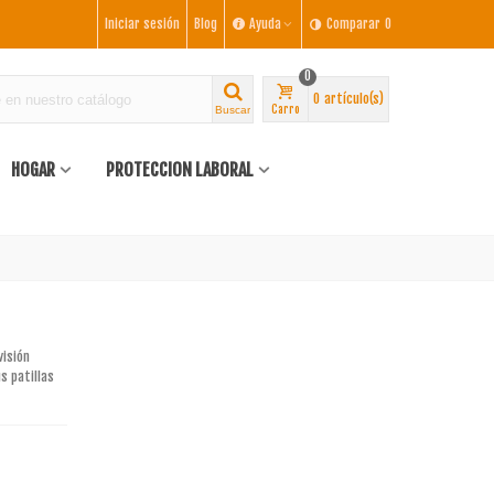
Iniciar sesión
Blog
Ayuda
Comparar
0
0
0
artículo(s)
Carro
Buscar
HOGAR
PROTECCION LABORAL
visión
s patillas