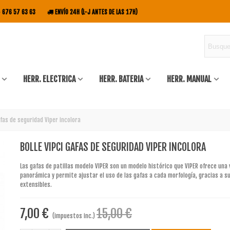
676 57 63 63
ENVÍO 24H (L-J ANTES DE LAS 17H)
HERR. ELECTRICA
HERR. BATERIA
HERR. MANUAL
afas de seguridad Viper incolora
BOLLE VIPCI GAFAS DE SEGURIDAD VIPER INCOLORA
Las gafas de patillas modelo VIPER son un modelo histórico que VIPER ofrece una 
panorámica y permite ajustar el uso de las gafas a cada morfología, gracias a su
extensibles.
7,00 €
15,00 €
(impuestos inc.)