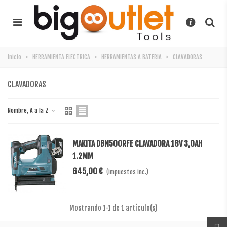
Inicio
>
HERRAMIENTA ELECTRICA
>
HERRAMIENTAS A BATERIA
>
CLAVADORAS
CLAVADORAS
Nombre, A a la Z
MAKITA DBN500RFE CLAVADORA 18V 3,0AH
1.2MM
645,00 €
(impuestos inc.)
Mostrando
1
-1 de 1 artículo(s)