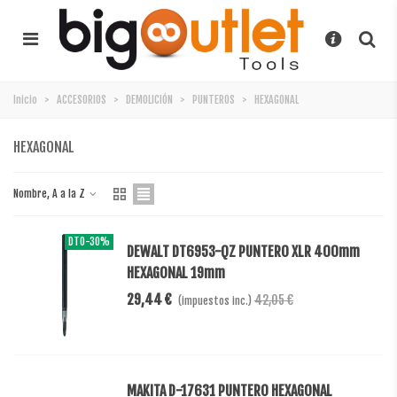
Inicio
>
ACCESORIOS
>
DEMOLICIÓN
>
PUNTEROS
>
HEXAGONAL
HEXAGONAL
Nombre, A a la Z
DTO
-30%
DEWALT DT6953-QZ PUNTERO XLR 400mm
HEXAGONAL 19mm
29,44 €
42,05 €
(impuestos inc.)
MAKITA D-17631 PUNTERO HEXAGONAL