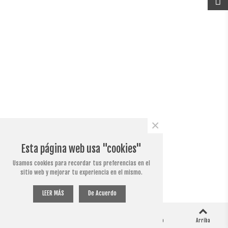
×
Esta página web usa "cookies"
Usamos cookies para recordar tus preferencias en el
sitio web y mejorar tu experiencia en el mismo.
LEER MÁS
De Acuerdo
0
0
Columna izquierda
Carro
Me ha gustado
Arriba