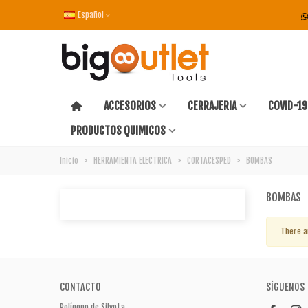
Español
ACCESORIOS
CERRAJERIA
COVID-19
PRODUCTOS QUIMICOS
Inicio
>
HERRAMIENTA ELECTRICA
>
CORTACESPED
>
BOMBAS
BOMBAS
There a
CONTACTO
SÍGUENOS
Polígono de Silvota