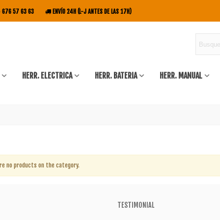
676 57 63 63
ENVÍO 24H (L-J ANTES DE LAS 17H)
HERR. ELECTRICA
HERR. BATERIA
HERR. MANUAL
re no products on the category.
TESTIMONIAL