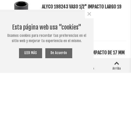
ALYCO 198243 VASO 1/2" IMPACTO LARGO 19
×
MM
6,95 €
(impuestos inc.)
Esta página web usa "cookies"
Usamos cookies para recordar tus preferencias en el
sitio web y mejorar tu experiencia en el mismo.
ALYCO 198317 VASO 3/4 DE IMPACTO DE 17 MM
LEER MÁS
De Acuerdo
8,95 €
(impuestos inc.)
0
0
Columna izquierda
Carro
Me ha gustado
Arriba
ALYCO 198355 VASO 3/4 DE IMPACTO DE 55 MM
24,95 €
(impuestos inc.)