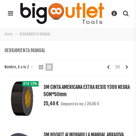
Inicio
>
HERRAMIENTA MANUAL
HERRAMIENTA MANUAL
Anterior
Sigu
Nombre, A a la Z
2/3
DTO
-15%
3M CINTA AMERICANA EXTRA RESIS Y389 NEGRA
50M*50mm
25,46 €
29,95 €
(impuestos inc.)
3M HOOKIT ALMOHADILLA MANUAL ABRASIVA