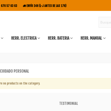
676 57 63 63
ENVÍO 24H (L-J ANTES DE LAS 17H)
HERR. ELECTRICA
HERR. BATERIA
HERR. MANUAL
Y CUIDADO PERSONAL
re no products on the category.
TESTIMONIAL