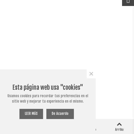
×
Esta página web usa "cookies"
Usamos cookies para recordar tus preferencias en el
sitio web y mejorar tu experiencia en el mismo.
LEER MÁS
De Acuerdo
0
0
Columna izquierda
Carro
Me ha gustado
Arriba