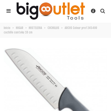
Inicio
>
HOGAR
>
HOSTELERIA
>
CUCHILLOS
>
ARCOS Colour prof 245400
cuchillo santoku 18 cm