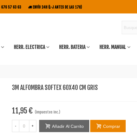
676 57 63 63
ENVÍO 24H (L-J ANTES DE LAS 17H)
HERR. ELECTRICA
HERR. BATERIA
HERR. MANUAL
3M ALFOMBRA SOFTEX 60X40 CM GRIS
11,95 €
(impuestos inc.)
-
+
Añadir Al Carrito
Comprar