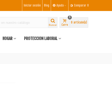
Iniciar sesión
Blog
Ayuda
Comparar
0
0
0
artículo(s)
Carro
Buscar
HOGAR
PROTECCION LABORAL