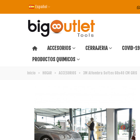
Español
ACCESORIOS
CERRAJERIA
COVID-19
PRODUCTOS QUIMICOS
Inicio
>
HOGAR
>
ACCESORIOS
>
3M Alfombra Softex 60x40 CM GRIS