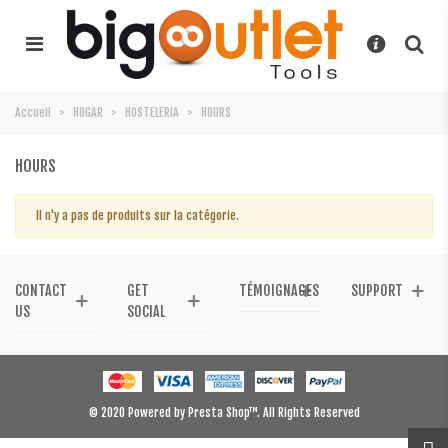
Accueil
>
HOGAR
>
HOSTELERIA
>
HOURS
HOURS
Il n'y a pas de produits sur la catégorie.
CONTACT
GET
TÉMOIGNAGES
SUPPORT
US
SOCIAL
© 2020 Powered by Presta Shop™. All Rights Reserved