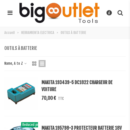
Accueil
>
HERRAMIENTA ELECTRICA
>
OUTILS À BATTERIE
OUTILS À BATTERIE
Name, A to Z
MAKITA 193439-5 DC1822 CHARGEUR DE
VOITURE
70,00 €
TTC
Reduced price
-12%
MAKITA 195798-3 PROTECTEUR BATTERIE 18V