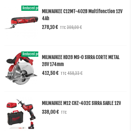
Reduced price
-10%
MILWAUKEE C12MT-402B Multifonction 12V
4Ah
278,10 €
309,00 €
TTC
Reduced price
-10%
MILWAUKEE HD28 MS-0 SIRRA CORTE METAL
28V 174mm
412,50 €
458,33 €
TTC
MILWAUKEE M12 CHZ-402C SIRRA SABLE 12V
338,00 €
TTC