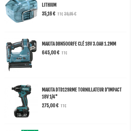
LITHIUM
35,16 €
39,95 €
TTC
MAKITA DBN500RFE CLÉ 18V 3.0AH 1.2MM
645,00 €
TTC
MAKITA DTD129RME TORNILLATEUR D'IMPACT
18V 1/4"
275,00 €
TTC