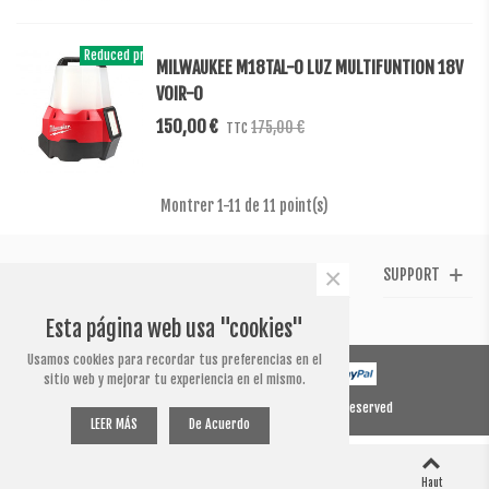
Reduced price
-25,00 €
MILWAUKEE M18TAL-0 LUZ MULTIFUNTION 18V
VOIR-0
150,00 €
175,00 €
TTC
Montrer
1
-11 de 11 point(s)
×
CONTACT
GET
TÉMOIGNAGES
SUPPORT
US
SOCIAL
Esta página web usa "cookies"
Usamos cookies para recordar tus preferencias en el
sitio web y mejorar tu experiencia en el mismo.
© 2020 Powered by Presta Shop™. All Rights Reserved
LEER MÁS
De Acuerdo
0
0
Colonne gauche
Panier
Aimé
Haut