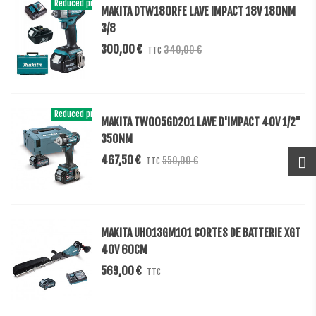
Reduced price
-40,00 €
MAKITA DTW180RFE LAVE IMPACT 18V 180NM
3/8
300,00 €
340,00 €
TTC
Reduced price
-15%
MAKITA TW005GD201 LAVE D'IMPACT 40V 1/2"
350NM
467,50 €
550,00 €
TTC
MAKITA UH013GM101 CORTES DE BATTERIE XGT
40V 60CM
569,00 €
TTC